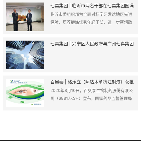
七喜集团 | 临沂市两名干部在七喜集团圆满
府领导、业内专家、行业协会、用户单位、软
完成挂职锻炼
临沂市委组织部为全面对标学习发达地区先进
硬件厂商、系统集成商、媒体等1800余人参
经验，培养锻炼优秀年轻干部，进一步密切政
会，参会单位和企业超过200家共同见证这场
府与企业的沟通联系，于近期选派了两位年轻
盛会。
干部到广州七喜集团有限公司开展研学实践工
七喜集团 | 兴宁区人民政府与广州七喜集团
作。对此，七喜集团董事长易贤忠先生十分重
考察组进行对接洽谈
视，安排了相关部门对接工作。
百奥泰 | 格乐立（阿达木单抗注射液）获批
第五个适应症
2020年8月10日，百奥泰生物制药股份有限公
司（688177.SH）宣布，国家药品监督管理局
（NMPA）已批准格乐立®（阿达木单抗注射
液）用于治疗成年非感染性中间葡萄膜炎、后
葡萄膜炎和全葡萄膜炎患者。这是格乐立®在
国内获批的第五个适应症，标志着格乐立®继
风湿免疫科、皮肤科、消化科之后，进入了眼