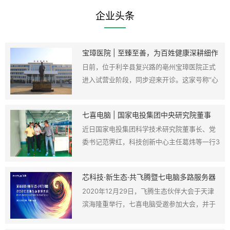
企业头条
宝璋医院 | 至臻至善，为百姓健康深耕细作
日前，位于利辛县复兴路的亳州宝璋医院正式
进入试营业阶段，同步迎来开诊。这家号称“心
肠好、环境好、医生好、设备好、药品好”的
“五好”医院究竟“好”在何处？利辛百姓看病“难
七喜电脑 | 国家电投集团中央研究院董事
点”“堵点”是否得到解决？近日，记者来到宝璋
长、党委书记范霁红调研七喜电脑
近日国家电投集团科学技术研究院董事长、党
医院实地走访，一探究竟。
委书记范霁红，科技创新中心主任葛炜等一行3
人莅临七喜电调研交流
芯科技·新生态·共飞腾暨七电脑多路服务器
新品发布
2020年12月29日，飞腾生态伙伴大会于天津
滨海隆重举行，七喜电脑受邀参加大会，并于
大会发布了服务器新品七喜悦睿系列——基于
腾云S2500的多路服务器。包括两院院士、政