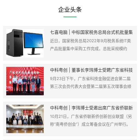
企业头条
七喜电脑 | 中标国家税务总局台式机批量集
采
近日，国家税务总局2022年9月税务系统IT类
产品批量集中采购工作完成，总批采规模约
2914.8725万元。其中，台式整机共3689台，
批采金额1369.2839万元。作为信创名录企
中科粤创 | 董事长李玮博士受聘广东省科技
业，HEDY七喜受到了国家税务总局的肯定，
金融促进会指导专家
9月23日下午，广东省科技金融促进会第二届
悦睿AKX632（银河麒麟V10）系列台式机电脑
第三次会员代表大会暨第二届第五次理事会顺
竞价中标了批量集采项目
利召开，中科粤创董事长李玮博士受邀出席并
参加促进会指导专家授聘仪式。
中科粤创 | 李玮博士受邀出席广东省侨联新
侨创新创业联盟成立筹备会议
10月21日，广东省侨联新侨创新创业联盟（另
称“南粤侨创会”）成立筹备会议在广州举行。
广东省侨联党组书记、主席颜珂，中国工程院
院士何镜堂出席会议并讲话。来自各专业领域