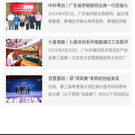
中科粤创 | 广东省侨联颜珂主席一行莅临七
的新侨创新创业人才代表近20人参加会议。会
喜集团调研指导
2022年6月1日，广东省侨联主席颜珂、副主席
议由广东省侨联党组成员、副主席谢惠蓉主
谢惠蓉、黄埔区侨联主席林莹晖、黄埔区侨联
持。
刘伦旺秘书长一行莅临七喜集团调研指导并与
七喜集团副总经理、中科粤创董事长李玮博士
七喜电脑 | 七喜信创系列电脑通过工信部评
交流座谈。
审获得绿色设计荣誉
2022年6月30日，广州市循环经济清洁生产协
会第三届第一次会员大会暨换届选举大会在广
州流花宾馆隆重举行
百暨基因｜获"湾高赛"发明初创组金奖
日前，第三届粤港澳大湾区高价值专利培育布
局大赛（以下简称“湾高赛”）共902个项目经过
初赛、复赛及决赛的三轮比拼，广州百暨基因
科技有限公司的“靶向CLL1嵌合抗原受体及其应
用”获发明初创组金奖。