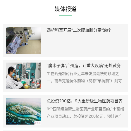
媒体报道
透析科室开展“二次膜血脂分离”治疗
“魔术子弹”广州造，让重大疾病“无处藏身”
生物药是制药行业近年来发展最快的领域之
一，而单克隆抗体药物（简称“单抗药”）则可
以被视为生物药市场上“闪耀的明星”。在去年
全球销量最高的十种药物中，单抗药就占了七
总投资200亿，9大重磅级生物医药项目齐
个。其中，销量最高的Humira（修美乐）2017
签约广州！
9个国际级重磅生物医药产业项目签约,1个高端
年销售额达到184.27亿美金。
产业项目动工，总投资超200亿元，预计达产
产值及营业收入超1000亿元