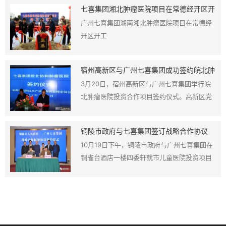
七喜集团湘北肿瘤医院项目在常德经开区开
工
广州七喜集团湖南湘北肿瘤医院项目在常德经
开区开工
宿州高新区与广州七喜集团成功签约皖北肿
瘤医院投资合作项目
3月20日，宿州高新区与广州七喜集团举行皖
北肿瘤医院投资合作项目签约仪式。高新区党
工委书记、管委会副主任祖钧公，广州七喜集
团副总裁向仕平出席签约仪式。
铜陵市政府与七喜集团签订战略合作协议
市卫计委招商引资获重大突破
10月19日下午，铜陵市政府与广州七喜集团在
铜雀台酒店一楼四委轩就市儿童医院投资项目
举行了战略合作协议签约仪式，副市长叶萍和
七喜集团董事长易贤忠出席了签字仪式，市政
府副秘书长赵开荣主持了签约仪式。市卫计委
招商引资工作取得重大突破。