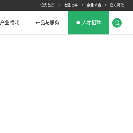
设为首页
/
收藏七喜
/
企业邮箱
/
官方微信
产业领域
产品与服务
人才招聘
大健康产业
生化药物
信息技术产业
医疗设备
企业孵化器
医疗服务
养老服务
孵化器运营
股权投资