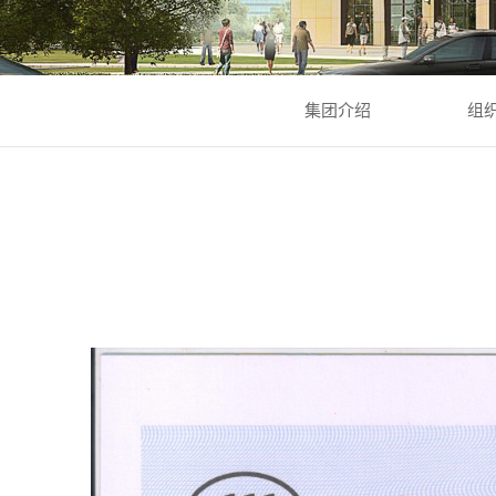
集团介绍
组