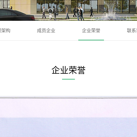
织架构
成员企业
企业荣誉
联系
企业荣誉